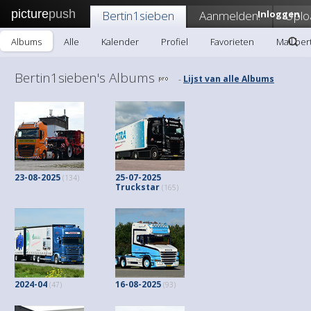
picture
push
Bertin1sieben
Aanmelden!
Inloggen
Uplo
Albums
Alle
Kalender
Profiel
Favorieten
Mail ber
Bertin1sieben's Albums
Lijst van alle Albums
-
23-08-2025
25-07-2025
(134)
Truckstar
(165)
2024-04
16-08-2025
(47)
(93)