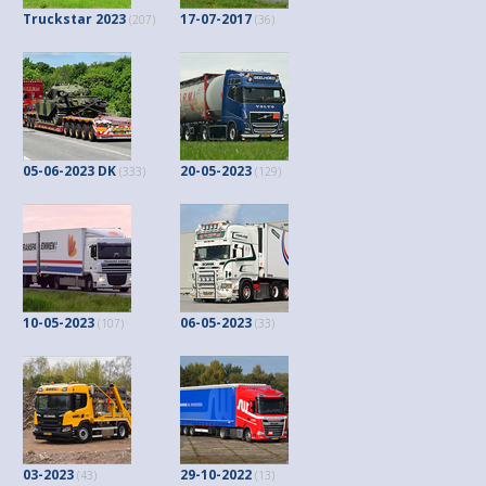
Truckstar 2023
17-07-2017
(207)
(36)
05-06-2023 DK
20-05-2023
(333)
(129)
10-05-2023
06-05-2023
(107)
(33)
03-2023
29-10-2022
(43)
(13)