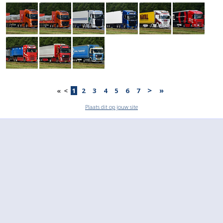
>
»
«
<
1
2
3
4
5
6
7
Plaats dit op jouw site