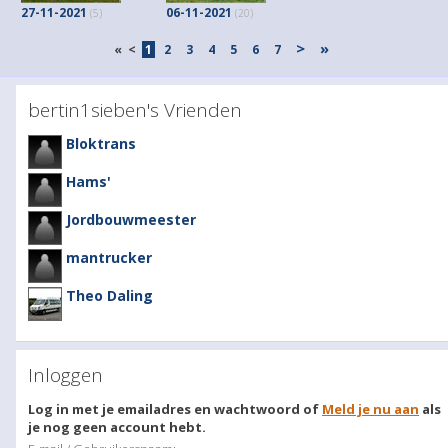
27-11-2021
06-11-2021
(5)
(20)
>
»
«
<
1
2
3
4
5
6
7
bertin1sieben's Vrienden
Bloktrans
Hams'
Jordbouwmeester
mantrucker
Theo Daling
Inloggen
Log in met je emailadres en wachtwoord of
Meld je nu aan
als
je nog geen account hebt.