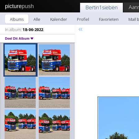
picture
push
Aan
Bertin1sieben
Albums
Alle
Kalender
Profiel
Favorieten
Mail 
«
In album:
18-06-2022
Deel Dit Album