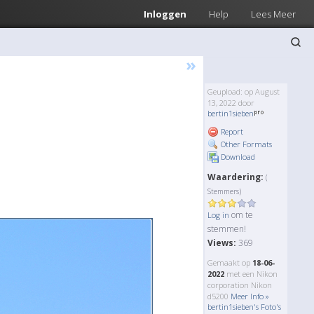
Inloggen
Help
Lees Meer
»
Geupload: op August
13, 2022 door
bertin1sieben
Report
Other Formats
Download
Waardering:
(
Stemmers)
om te
Log in
stemmen!
Views:
369
Gemaakt op
18-06-
2022
met een Nikon
corporation Nikon
d5200
Meer Info »
bertin1sieben's Foto's