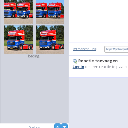
:
Permanent Link
loading...
Reactie toevoegen
Log in
om een reactie te plaats
up
Diashow