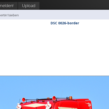
melden!
Upload
bertin1sieben
DSC 0026-border