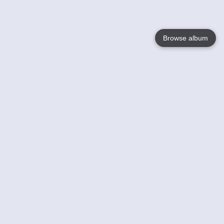
Browse album
Language
English
Nederlands
Français
Jouw
Help
Lees Meer