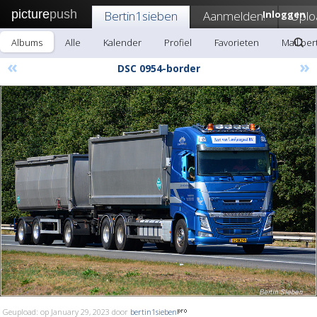
picture
push
Bertin1sieben
Aanmelden!
Inloggen
Uplo
Albums
Alle
Kalender
Profiel
Favorieten
Mail ber
«
»
DSC 0954-border
Geupload: op January 29, 2023 door
bertin1sieben