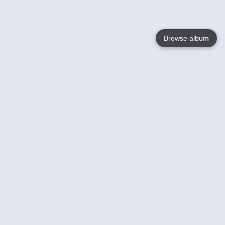
Browse album
Language
English
Nederlands
Français
Jouw
Help
Lees Meer