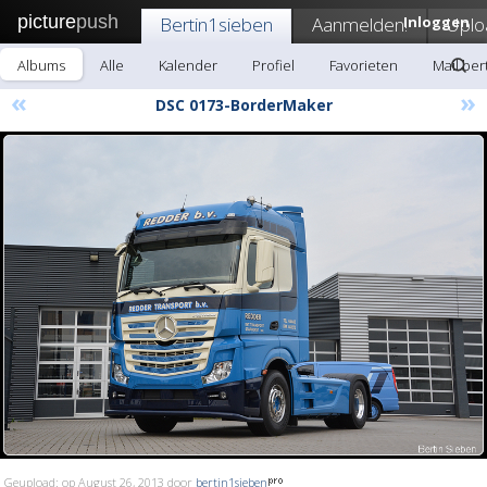
picture
push
Bertin1sieben
Aanmelden!
Inloggen
Uplo
Albums
Alle
Kalender
Profiel
Favorieten
Mail ber
«
»
DSC 0173-BorderMaker
Geupload: op August 26, 2013 door
bertin1sieben