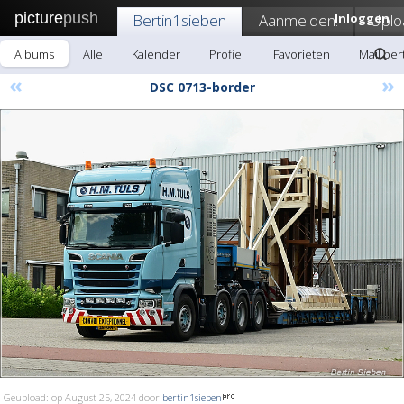
picture
push
Bertin1sieben
Aanmelden!
Inloggen
Uplo
Albums
Alle
Kalender
Profiel
Favorieten
Mail ber
«
»
DSC 0713-border
Geupload: op August 25, 2024 door
bertin1sieben