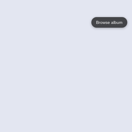
Browse album
Language
English
Nederlands
Français
Jouw
Help
Lees Meer