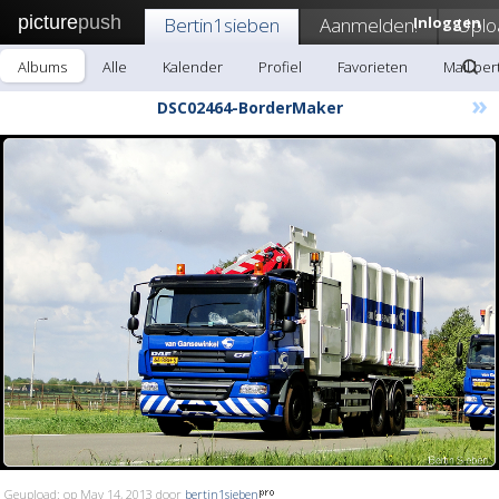
picture
push
Bertin1sieben
Aanmelden!
Inloggen
Uplo
Albums
Alle
Kalender
Profiel
Favorieten
Mail ber
»
DSC02464-BorderMaker
Geupload: op May 14, 2013 door
bertin1sieben