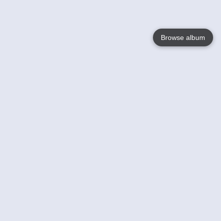
Browse album
Language
English
Nederlands
Français
Jouw
Help
Lees Meer