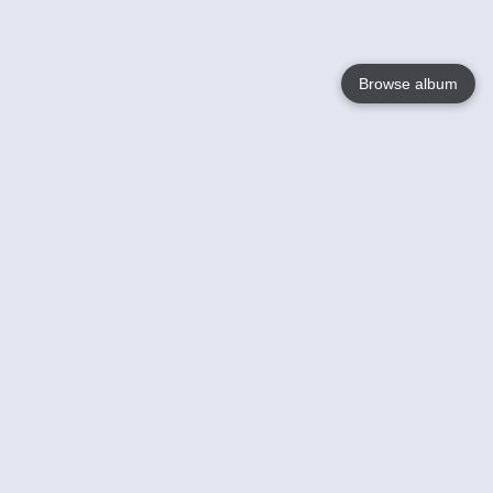
Browse album
Language
English
Nederlands
Français
Jouw
Help
Lees Meer